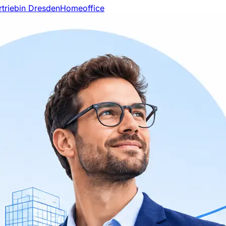
rtrieb
in Dresden
Homeoffice